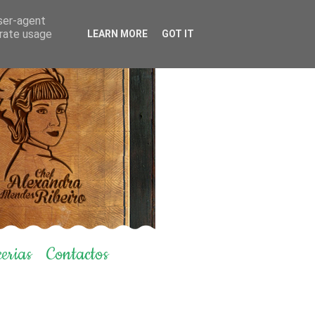
user-agent
erate usage
LEARN MORE
GOT IT
erias
Contactos