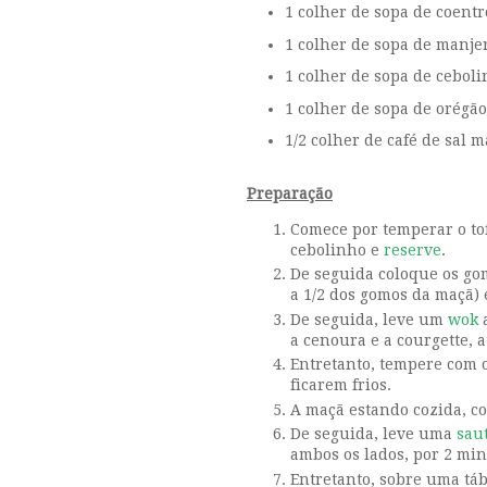
1 colher de sopa de coentr
1 colher de sopa de manje
1 colher de sopa de cebol
1 colher de sopa de orégão
1/2 colher de café de sal 
Preparação
Comece por temperar o tof
cebolinho e
reserve
.
De seguida coloque os go
a 1/2 dos gomos da maçã) 
De seguida, leve um
wok
a
a cenoura e a courgette, 
Entretanto, tempere com o
ficarem frios.
A maçã estando cozida, c
De seguida, leve uma
sau
ambos os lados, por 2 mi
Entretanto, sobre uma táb