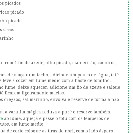
os picados
ricão picado
inho picado
s secos
marinho
u com 1 fio de azeite, alho picado, manjericão, coentros,
mos de maça num tacho, adicione um pouco de água, (até
e leve a cozer em lume médio com a haste de tomilho.
o lume, deixe aquecer, adicione um fio de azeite e salteie
até ficarem ligeiramente macios.
s orégãos, sal marinho, envolva e reserve de forma a não
om a varinha mágica reduza a puré e reserve também.
té
ao lume, aqueça e passe o tofu com os temperos de
nutos, em lume médio.
ua de corte coloque as tiras de nori, com o lado áspero