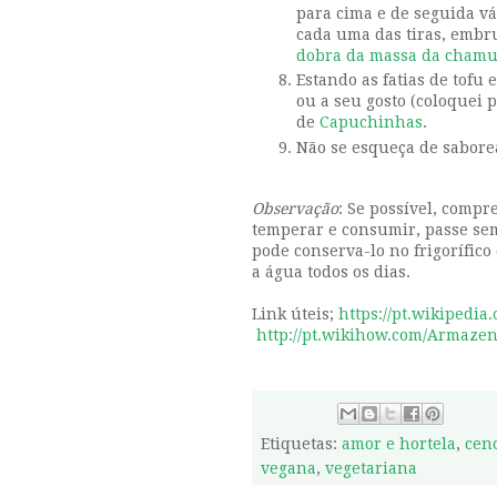
para cima e de seguida v
cada uma das tiras, embru
dobra da massa da cham
Estando as fatias de tofu
ou a seu gosto (coloquei p
de
Capuchinhas
.
Não se esqueça de sabor
Observação
: Se possível, compr
temperar e consumir, passe semp
pode conserva-lo no frigorífico
a água todos os dias.
Link úteis;
https://pt.wikipedia.
http://pt.wikihow.com/Armaze
Etiquetas:
amor e hortela
,
cen
vegana
,
vegetariana