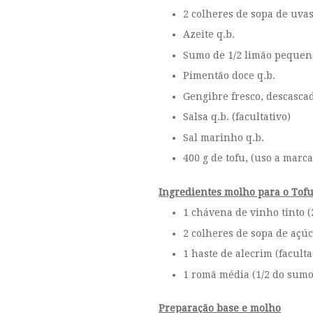
2 colheres de sopa de uvas
Azeite q.b.
Sumo de 1/2 limão pequen
Pimentão doce q.b.
Gengibre fresco, descascad
Salsa q.b. (facultativo)
Sal marinho q.b.
400 g de tofu, (uso a marc
Ingredientes molho para o Tof
1 chávena de vinho tinto (
2 colheres de sopa de açú
1 haste de alecrim (faculta
1 romã média (1/2 do sum
Preparação base e molho