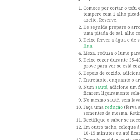
Comece por cortar o tofu 
tempere com 1 alho picado
azeite. Reserve.
De seguida prepare o arr
uma pitada de sal, alho co
Deixe ferver a água e de
fina
.
Mexa, reduza o lume par
Deixe cozer durante 35-4
prove para ver se está coz
Depois de cozido, adicion
Entretanto, enquanto o ar
Num
sauté
, adicione um f
ficarem ligeiramente
sela
No mesmo sauté, sem lavar
Faça uma
redução
(ferva
sementes da mesma. Retir
Rectifique o sabor se nece
Em outro tacho, coloque á
10-15 minutos ou até fic