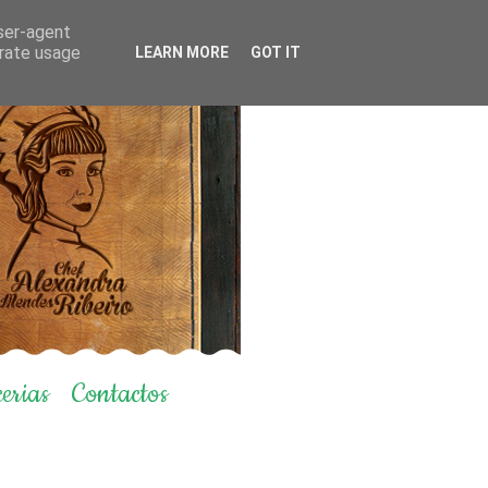
user-agent
erate usage
LEARN MORE
GOT IT
erias
Contactos