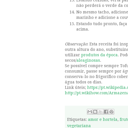
Estando cozidas, verta pa
não perderá o verde da c
No mesmo tacho, adicione 1
marinho e adicione a cou
Estando tudo pronto, faça
acima.
Observação
: Esta receita foi i
outra altura do ano, substituin
utilizar
produtos da época
. Pod
secos/
aleaginosas
.
Se possível compre sempre Tofu
consumir, passe sempre por água
conserva-lo no frigorífico cobe
água todos os dias.
Link úteis;
https://pt.wikipedia.
http://pt.wikihow.com/Armazen
Etiquetas:
amor e hortela
,
frut
vegetariana