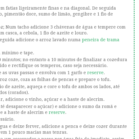
em fatias ligeiramente finas e na diagonal. De seguida
, pimentão doce, sumo de limão, gengibre e 1 fio de
oz; Num tacho adicione 3 chávenas de água e tempere com
m casca, a cebola, 1 fio de azeite e louro.
 seguida adicione o arroz lavado numa
peneira de trama
a mínimo e tape.
0 minutos; no entanto
a 10 minutos de finalizar a cozedura
ido e rectifique os temperos, caso seja necessário.
e as uvas passas e envolva com 1 garfo e
reserve
.
roz coze, coza as folhas de pencas e prepare o tofu.
io de azeite, aqueça e core o tofu de ambos os lados, até
dos (corados)
.
, adicione o vinho, açúcar e a haste de alecrim.
até desaparecer o açúcar) e adicione o sumo da romã e
e a haste de alecrim e
reserve
.
ssário.
gua e deixe ferver, adicione a penca e deixe cozer durante
arem 1 pouco macias mas tenras.