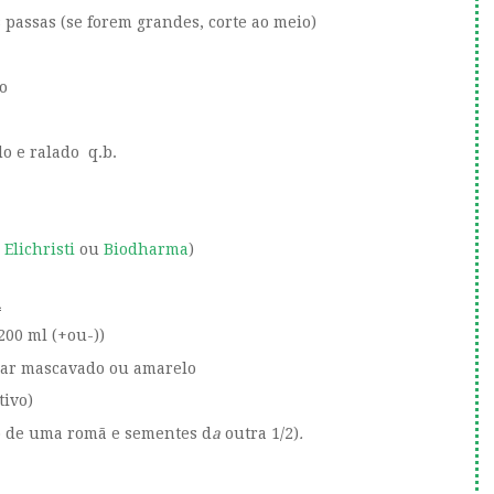
 passas (se forem grandes, corte ao meio)
o
o e ralado q.b.
a
Elichristi
ou
Biodharma
)
u
200 ml (+ou-))
car mascavado ou amarelo
tivo)
o de uma romã e sementes d
a
outra 1/2)
.