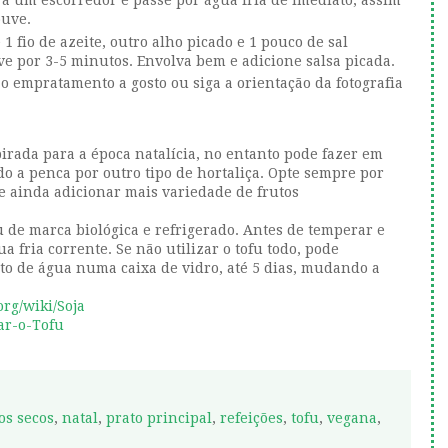
ra um escorredor e passe por água fria de imediato, assim
ouve.
 fio de azeite, outro alho picado e 1 pouco de sal
ve por 3-5 minutos. Envolva bem e adicione salsa picada.
 o empratamento a gosto ou siga a orientação da fotografia
nspirada para a época natalícia, no entanto pode fazer em
do a penca por outro tipo de hortaliça. Opte sempre por
e ainda adicionar mais variedade de frutos
 de marca biológica e refrigerado. Antes de temperar e
 fria corrente. Se não utilizar o tofu todo, pode
rto de água numa caixa de vidro, até 5 dias, mudando a
org/wiki/Soja
ar-o-Tofu
os secos
,
natal
,
prato principal
,
refeições
,
tofu
,
vegana
,