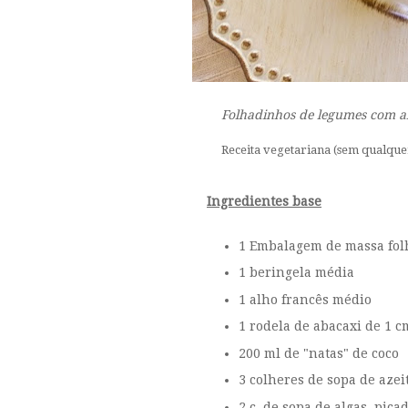
Folhadinhos de legumes com ab
Receita vegetariana
(sem qualque
Ingredientes base
1 Embalagem de massa fo
1 beringela média
1 alho francês médio
1 rodela de abacaxi de 1 c
200 ml de "natas" de coco
3 colheres de sopa de azei
2 c. de sopa de algas, pic