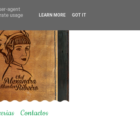
user-agent
erate usage
LEARN MORE
GOT IT
erias
Contactos