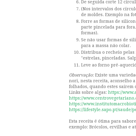
De seguida corte 12 círc
(Nos intervalos dos círcu
de moldes. Exemplo na fot
Forre as formas de silicon
parte pincelada para fora.
formas).
Se não usar formas de si
para a massa não colar.
Distribua o recheio pelas
"estrelas, pinceladas. Sa
Leve ao forno pré-aquecid
Observação:
Existe uma variedade
nori, nesta receita, aconselho a
folhados, quando estes saírem 
Links sobre algas:
https://www.
https://www.centrovegetariano.
https://www.institutomacrobioti
https://lifestyle.sapo.pt/saude/
Esta receita é ótima para sabo
exemplo: Brócolos, ervilhas e a