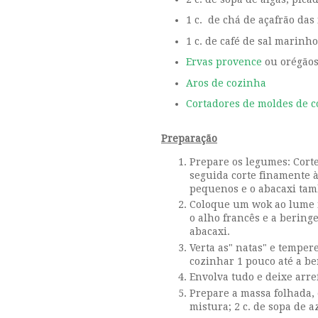
1 c. de chá de açafrão das
1 c. de café de sal marinho
E
rvas provence
ou orégãos
Aros de cozinha
Cortadores de moldes de c
Preparação
Prepare os legumes: Corte
seguida corte finamente à
pequenos e o abacaxi ta
Coloque um wok ao lume mé
o alho francês e a bering
abacaxi.
Verta as" natas" e temper
cozinhar 1 pouco até a be
Envolva tudo e deixe arre
Prepare a massa folhada, 
mistura; 2 c. de sopa de a