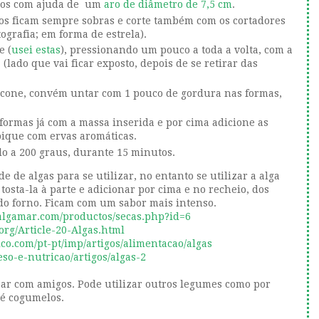
ulos com ajuda de um
aro de diâmetro de 7,5 cm
.
los ficam sempre sobras e corte também com os cortadores
ografia; em forma de estrela).
e (
usei estas
), pressionando um pouco a toda a volta, com a
 (lado que vai ficar exposto, depois de se retirar das
licone, convém untar com 1 pouco de gordura nas formas,
 formas já com a massa inserida e por cima adicione as
lpique com ervas aromáticas.
o a 200 graus, durante 15 minutos.
 de algas para se utilizar, no entanto se utilizar a alga
 tosta-la à parte e adicionar por cima e no recheio, dos
do forno. Ficam com um sabor mais intenso.
algamar.com/productos/secas.php?id=6
org/Article-20-Algas.html
co.com/pt-pt/imp/artigos/alimentacao/algas
peso-e-nutricao/artigos/algas-2
rear com amigos. Pode utilizar outros legumes como por
té cogumelos.