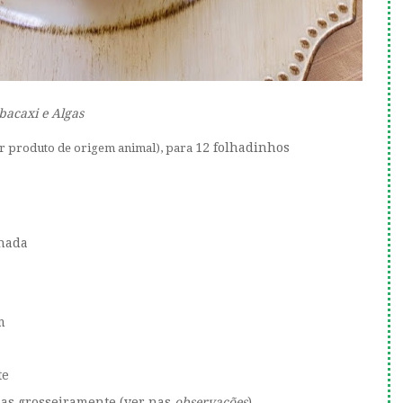
acaxi e Algas
12 folhadinhos
r produto de origem animal), para
lhada
m
te
adas grosseiramente (ver nas
observações
)