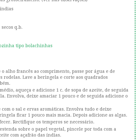
 índias
 secos q.b.
ozinha tipo bolachinhas
 o alho francês ao comprimento, passe por água e de
s rodelas. Lave a beringela e corte aos quadrados
mbém.
dio, aqueça e adicione 1 c. de sopa de azeite, de seguida
ela. Envolva, deixe amaciar 1 pouco e de seguida adicione o
e com o sal e ervas aromáticas. Envolva tudo e deixe
ringela ficar 1 pouco mais macia. Depois adicione as algas.
fecer. Rectifique os temperos se necessário.
estenda sobre o papel vegetal, pincele por toda com a
zeite com açafrão das índias.