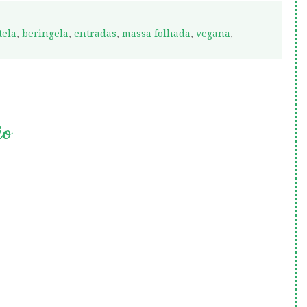
tela
,
beringela
,
entradas
,
massa folhada
,
vegana
,
io