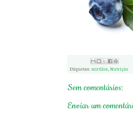
Etiquetas:
mirtilos
,
Nutrição
Sem comentários:
Enviar um comentár