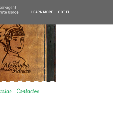
user-agent
erate usage
LEARN MORE
GOT IT
erias
Contactos