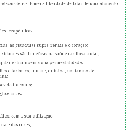
betacarotenos, tomei a liberdade de falar de uma alimento
des terapêuticas:
rins, as glândulas supra-renais e o coração;
oxidantes são benéficas na saúde cardiovascular;
apilar e diminuem a sua permeabilidade;
lico e tartárico, inusite, quinina, um tanino de
tina;
os do intestino;
glicémicos;
lhor com a sua utilização:
rna e das cores;